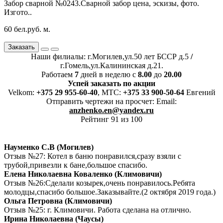
Забор сварной №0243.Сварной забор цена, эскизы, фото.
Изгото..
60 бел.руб. м.
Заказать
Наши филиалы: г.Могилев,ул.50 лет БССР д.5
/
г.Гомель,ул.Калининская д.21.
Работаем
7
дней в неделю с
8.00
до
20.00
Успей заказать по акции
Velkom:
+375 29 955-60-40
, MTC:
+375 33 900-50-64
Евгений
Отправить чертежи на просчет: Email:
anzhenko.en@yandex.ru
Рейтинг 91 из 100
Науменко С.В (Могилев)
Отзыв №27: Котел в баню понравился,сразу взяли с
трубой,привезли к бане,большое спасибо.
Елена Николаевна Коваленко (Климовичи)
Отзыв №26:Сделали козырек,очень понравилось.Ребята
молодцы,спасибо большое.Заказывайте.(2 октября 2019 года.)
Ольга Петровна (Климовичи)
Отзыв №25: г. Климовичи. Работа сделана на отлично.
Ирина Николаевна (Чаусы)