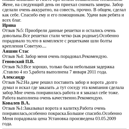
Жене, на следующий день он приехал снимать замеры. Забор
сделали очень аккуратно, на совесть, прочно. В общем, сделал
как себе. Спасибо ему и его помощникам. Удачи вам ребята и
всех благ.
Ирина
Отзыв №5: Приобрели данные решетки и остались очень
довольны.Все решетки стали четко (как родные).Особенно
порадовало то,что в комплекте с решетками шли болты
крепления Советую....
Аяшин Стас
Отзыв №4: Забор меня очень порадовал.Рекомендую.
Геновский П.В.
Отзыв №3:Все хорошо, только была небольшая задержка
.Ставлю 4 из 5,работа выполнена 7 января 2011 года.
Александр
Отзыв №2:На даче решил поставить забор и ворота ,долго
думал и искал где заказать ,а тут соседу эта компания сделала
забор.Мне очень понравилась работа и я заказал себе тоже.
Работа выполнена очень качественно.Рекомендую.
Ковалев В.А.
Отзыв №1:Заказывал ворота и калитку.Работа очень
понравилась,особенно покраска.Большое спасибо.Особенно
Меня порадовала цена Установка произведена 03.05.2009
года.