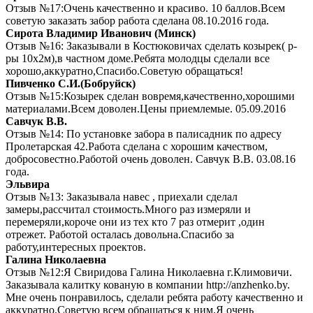
Отзыв №17:Очень качественно и красиво. 10 баллов.Всем
советую заказать забор работа сделана 08.10.2016 года.
Сирота Владимир Иванович (Минск)
Отзыв №16: Заказывали в Костюковичах сделать козырек( р-
ры 10х2м),в частном доме.Ребята молодцы сделали все
хорошо,аккуратно,Спасибо.Советую обращаться!
Пивченко С.И.(Бобруйск)
Отзыв №15:Козырек сделан вовремя,качественно,хорошими
материалами.Всем доволен.Цены приемлемые. 05.09.2016
Савчук В.В.
Отзыв №14: По установке забора в палисадник по адресу
Пролетарская 42.Работа сделана с хорошим качеством,
добросовестно.Работой очень доволен. Савчук В.В. 03.08.16
года.
Эльвира
Отзыв №13: Заказывала навес , приехали сделал
замеры,рассчитал стоимость.Много раз измеряли и
перемеряли,короче они из тех кто 7 раз отмерит ,один
отрежет. Работой осталась довольна.Спасибо за
работу,интересных проектов.
Галина Николаевна
Отзыв №12:Я Свиридова Галина Николаевна г.Климовичи.
Заказывала калитку кованую в компании http://anzhenko.by.
Мне очень понравилось, сделали ребята работу качественно и
аккуратно.Советую всем обращаться к ним.Я очень