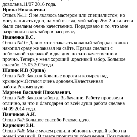
довольна.11/07 2016 года.
Ирина Николаевна
Отзыв №11: Я не являюсь мастером или специалистом, но
могу написать одно, на мой взгляд, мой забор 26м.2 и калитка
были сделаны очень качественно. Порадовало и то, что мне
разрешили взять забор в рассрочку.
Иваненко В.С.
Отзыв №10: Давно хотел заказать кованый забор,как только
накопил сразу же заказал на сайте. Правда сделали с
небольшой задержкой в два дня ,но зато качественно и
прочно. Теперь у меня хороший ,красивый забор. Большое
спасибо. 15.05.2015года.
Шапик И.В (Орша)
Отзыв №9: Заказал Кованые ворота и козырек над
крыльцом.Остался очень доволен.Качественная
работа.Рекомендую.
Маргеев Василий Николаевич.
Отзыв №8: Заказал забор д. Зыбачанне. Работу произвели
отлично, за что и благодарен от всей души работа сделана
04.09.2014 года.
Панчиков А.И.
Отзыв №7:Большое спасибо.Рекомендую.
Карнович З.И.
Отзыв №6: Мы с мужем решили обновить старый забор на
новый кованый. В газете прочитали объявления. Позвонили