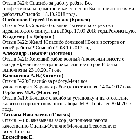
Отзыв №24: Спасибо за работу ребята.Все
профессионально,быстро и качественно.Было приятно с вами
работать.Спасибо. 18.10.2018 года.
Олейников Сергей Иванович (Кричев)
Отзыв №23: Спасибо большое Евгений,козырек сел
идеально,фото скинул на вайбер. 17.09.2018 года.Рекомендую.
Владимир ( г. Добруш )
Отзыв №22: Женя!!!Спасибо большое!!!Все в восторге от
твоей работы!!!Спасибо!!! 08.10.2017 года.
Александр Львович (Могилев)
Отзыв №21: Хороший забор,ровный (проверяли вместе с
соседом),меня все устраивает,а главное в срок.Работы
выполнены 23.10.2017 года.
Валюженич А.И.(Хотимск)
Отзыв №20:Спасибо за работу.Меня все
удовлетворяет.Хорошая работа,качественная. 14.04.2017 года.
Горбачев М.А. (Могилев)
Отзыв №19: Большое спасибо за установку и изготовление
калитки и пролета кованого забора. М.А. Горбачев 8.04.2017
года.
Татьяна Николаевна (Гомель)
Отзыв №18: Заказывала забор ,выполнена работа
качественно.Оценка-Отлично!Молодцы!Рекомендую
всем.Татьяна
Еремейчик Е.