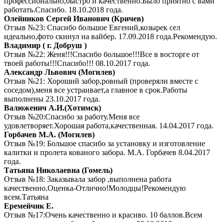
профессионально,быстро и качественно.Было приятно с вами
работать.Спасибо. 18.10.2018 года.
Олейников Сергей Иванович (Кричев)
Отзыв №23: Спасибо большое Евгений,козырек сел
идеально,фото скинул на вайбер. 17.09.2018 года.Рекомендую.
Владимир ( г. Добруш )
Отзыв №22: Женя!!!Спасибо большое!!!Все в восторге от
твоей работы!!!Спасибо!!! 08.10.2017 года.
Александр Львович (Могилев)
Отзыв №21: Хороший забор,ровный (проверяли вместе с
соседом),меня все устраивает,а главное в срок.Работы
выполнены 23.10.2017 года.
Валюженич А.И.(Хотимск)
Отзыв №20:Спасибо за работу.Меня все
удовлетворяет.Хорошая работа,качественная. 14.04.2017 года.
Горбачев М.А. (Могилев)
Отзыв №19: Большое спасибо за установку и изготовление
калитки и пролета кованого забора. М.А. Горбачев 8.04.2017
года.
Татьяна Николаевна (Гомель)
Отзыв №18: Заказывала забор ,выполнена работа
качественно.Оценка-Отлично!Молодцы!Рекомендую
всем.Татьяна
Еремейчик Е.
Отзыв №17:Очень качественно и красиво. 10 баллов.Всем