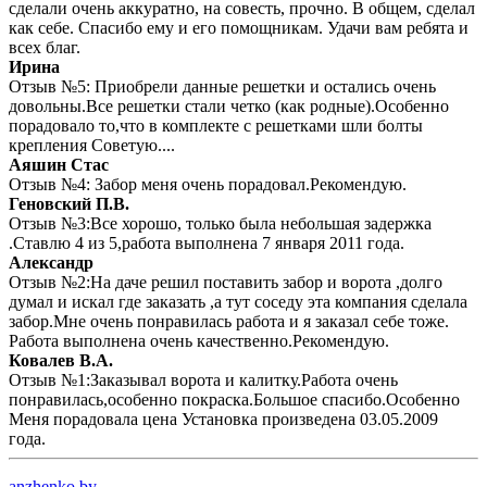
сделали очень аккуратно, на совесть, прочно. В общем, сделал
как себе. Спасибо ему и его помощникам. Удачи вам ребята и
всех благ.
Ирина
Отзыв №5: Приобрели данные решетки и остались очень
довольны.Все решетки стали четко (как родные).Особенно
порадовало то,что в комплекте с решетками шли болты
крепления Советую....
Аяшин Стас
Отзыв №4: Забор меня очень порадовал.Рекомендую.
Геновский П.В.
Отзыв №3:Все хорошо, только была небольшая задержка
.Ставлю 4 из 5,работа выполнена 7 января 2011 года.
Александр
Отзыв №2:На даче решил поставить забор и ворота ,долго
думал и искал где заказать ,а тут соседу эта компания сделала
забор.Мне очень понравилась работа и я заказал себе тоже.
Работа выполнена очень качественно.Рекомендую.
Ковалев В.А.
Отзыв №1:Заказывал ворота и калитку.Работа очень
понравилась,особенно покраска.Большое спасибо.Особенно
Меня порадовала цена Установка произведена 03.05.2009
года.
anzhenko.by