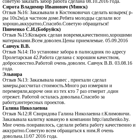
советую заказать забор работа сделана 08.10.2016 года.
Сирота Владимир Иванович (Минск)
Отзыв №16: Заказывали в Костюковичах сделать козырек( р-
ры 10х2м),в частном доме.Ребята молодцы сделали все
хорошо,аккуратно,Спасибо.Советую обращаться!
Пивченко С.И.(Бобруйск)
Отзыв №15:Козырек сделан вовремя,качественно,хорошими
материалами.Всем доволен.Цены приемлемые. 05.09.2016
Савчук В.В.
Отзыв №14: По установке забора в палисадник по адресу
Пролетарская 42.Работа сделана с хорошим качеством,
добросовестно.Работой очень доволен. Савчук В.В. 03.08.16
года.
Эльвира
Отзыв №13: Заказывала навес , приехали сделал
замеры,рассчитал стоимость.Много раз измеряли и
перемеряли,короче они из тех кто 7 раз отмерит ,один
отрежет. Работой осталась довольна.Спасибо за
работу,интересных проектов.
Галина Николаевна
Отзыв №12:Я Свиридова Галина Николаевна г.Климовичи.
Заказывала калитку кованую в компании http://anzhenko.by.
Мне очень понравилось, сделали ребята работу качественно и
аккуратно.Советую всем обращаться к ним.Я очень
довольна.11/07 2016 года.