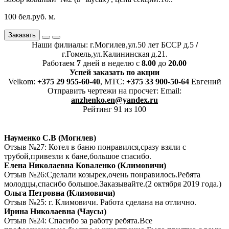
100 бел.руб. м.
Заказать
Наши филиалы: г.Могилев,ул.50 лет БССР д.5
/
г.Гомель,ул.Калининская д.21.
Работаем
7
дней в неделю с
8.00
до
20.00
Успей заказать по акции
Velkom:
+375 29 955-60-40
, MTC:
+375 33 900-50-64
Евгений
Отправить чертежи на просчет: Email:
anzhenko.en@yandex.ru
Рейтинг 91 из 100
Науменко С.В (Могилев)
Отзыв №27: Котел в баню понравился,сразу взяли с
трубой,привезли к бане,большое спасибо.
Елена Николаевна Коваленко (Климовичи)
Отзыв №26:Сделали козырек,очень понравилось.Ребята
молодцы,спасибо большое.Заказывайте.(2 октября 2019 года.)
Ольга Петровна (Климовичи)
Отзыв №25: г. Климовичи. Работа сделана на отлично.
Ирина Николаевна (Чаусы)
Отзыв №24: Спасибо за работу ребята.Все