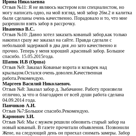
Ирина Николаевна
Отзыв №11: Я не являюсь мастером или специалистом, но
могу написать одно, на мой взгляд, мой забор 26м.2 и калитка
были сделаны очень качественно. Порадовало и то, что мне
разрешили взять забор в рассрочку.
Иваненко В.С.
Отзыв №10: Давно хотел заказать кованый забор,как только
накопил сразу же заказал на сайте. Правда сделали с
небольшой задержкой в два дня ,но зато качественно и
прочно. Теперь у меня хороший ,красивый забор. Большое
спасибо. 15.05.2015года.
Шапик И.В (Орша)
Отзыв №9: Заказал Кованые ворота и козырек над
крыльцом.Остался очень доволен.Качественная
работа.Рекомендую.
Маргеев Василий Николаевич.
Отзыв №8: Заказал забор д. Зыбачанне. Работу произвели
отлично, за что и благодарен от всей души работа сделана
04.09.2014 года.
Панчиков А.И.
Отзыв №7:Большое спасибо.Рекомендую.
Карнович З.И.
Отзыв №6: Мы с мужем решили обновить старый забор на
новый кованый. В газете прочитали объявления. Позвонили
Жене, на следующий день он приехал снимать замеры. Забор