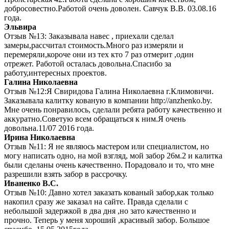
добросовестно.Работой очень доволен. Савчук В.В. 03.08.16
года.
Эльвира
Отзыв №13: Заказывала навес , приехали сделал
замеры,рассчитал стоимость.Много раз измеряли и
перемеряли,короче они из тех кто 7 раз отмерит ,один
отрежет. Работой осталась довольна.Спасибо за
работу,интересных проектов.
Галина Николаевна
Отзыв №12:Я Свиридова Галина Николаевна г.Климовичи.
Заказывала калитку кованую в компании http://anzhenko.by.
Мне очень понравилось, сделали ребята работу качественно и
аккуратно.Советую всем обращаться к ним.Я очень
довольна.11/07 2016 года.
Ирина Николаевна
Отзыв №11: Я не являюсь мастером или специалистом, но
могу написать одно, на мой взгляд, мой забор 26м.2 и калитка
были сделаны очень качественно. Порадовало и то, что мне
разрешили взять забор в рассрочку.
Иваненко В.С.
Отзыв №10: Давно хотел заказать кованый забор,как только
накопил сразу же заказал на сайте. Правда сделали с
небольшой задержкой в два дня ,но зато качественно и
прочно. Теперь у меня хороший ,красивый забор. Большое