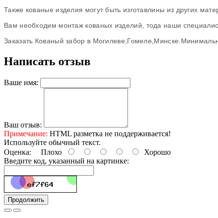
Также
кованые
изделия
могут
быть
изготавлины
из
других
мате
Вам
необходим
монтаж
кованых
изделий
,
тода
наши
специали
Заказать
Кованый
забор
в
Могилеве
,
Гомеле
,
Минске
.
Минималь
Написать отзыв
Ваше имя:
Ваш отзыв:
Примечание:
HTML разметка не поддерживается!
Используйте обычный текст.
Оценка:
Плохо
Хорошо
Введите код, указанный на картинке:
Продолжить