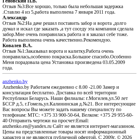
Геновский П.В.
Отзыв №3:Все хорошо, только была небольшая задержка
.Ставлю 4 из 5,работа выполнена 7 января 2011 года.
Александр
Отзыв №2:На даче решил поставить забор и ворота ,долго
думал и искал где заказать ,а тут соседу эта компания сделала
забор.Мне очень понравилась работа и я заказал себе тоже.
Работа выполнена очень качественно.Рекомендую.
Ковалев В.А.
Отзыв №1:Заказывал ворота и калитку.Работа очень
понравилась,особенно покраска.Большое спасибо.Особенно
Меня порадовала цена Установка произведена 03.05.2009
года.
anzhenko.by
Anzhenko.by Работаем ежедневно с 8.00 -21.00 Замер и
консультация бесплатно. Доставка по всей територии
Республики Беларусь. Наши филиалы: г.Могилев,ул.50 лет
БССР д.5, г.Гомель,ул.Калининская д.№21. Все интересующие
Вас вопросы Вы можете задать нашему специалисту по
телефонам: MTC: +375 33 900-50-64, Велком: +375 29 955-60-
40 Отправить чертежи на просчет:Email:
anzhenko.en@yandex.ru Сайт не является интернет-магазином.
Цены на представленные товары носят информационный
характер и не являются публичной офертой. С 2009г. © 2026