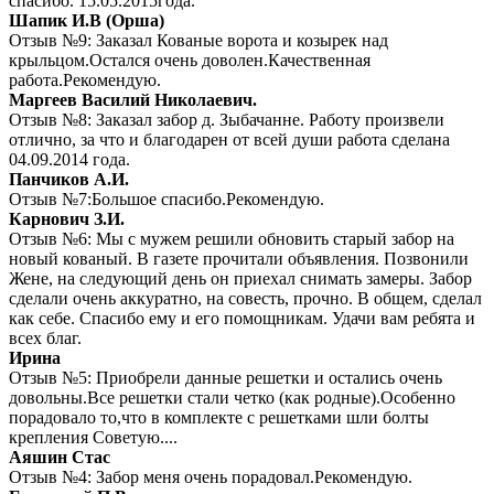
спасибо. 15.05.2015года.
Шапик И.В (Орша)
Отзыв №9: Заказал Кованые ворота и козырек над
крыльцом.Остался очень доволен.Качественная
работа.Рекомендую.
Маргеев Василий Николаевич.
Отзыв №8: Заказал забор д. Зыбачанне. Работу произвели
отлично, за что и благодарен от всей души работа сделана
04.09.2014 года.
Панчиков А.И.
Отзыв №7:Большое спасибо.Рекомендую.
Карнович З.И.
Отзыв №6: Мы с мужем решили обновить старый забор на
новый кованый. В газете прочитали объявления. Позвонили
Жене, на следующий день он приехал снимать замеры. Забор
сделали очень аккуратно, на совесть, прочно. В общем, сделал
как себе. Спасибо ему и его помощникам. Удачи вам ребята и
всех благ.
Ирина
Отзыв №5: Приобрели данные решетки и остались очень
довольны.Все решетки стали четко (как родные).Особенно
порадовало то,что в комплекте с решетками шли болты
крепления Советую....
Аяшин Стас
Отзыв №4: Забор меня очень порадовал.Рекомендую.