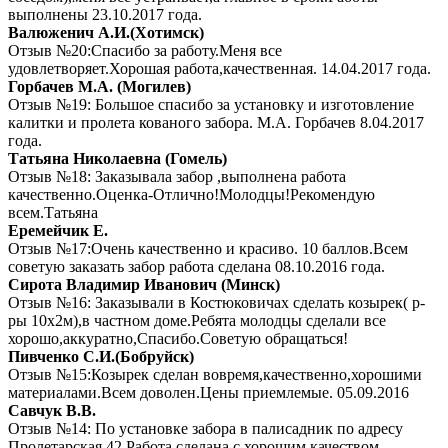
выполнены 23.10.2017 года.
Валюженич А.И.(Хотимск)
Отзыв №20:Спасибо за работу.Меня все
удовлетворяет.Хорошая работа,качественная. 14.04.2017 года.
Горбачев М.А. (Могилев)
Отзыв №19: Большое спасибо за установку и изготовление
калитки и пролета кованого забора. М.А. Горбачев 8.04.2017
года.
Татьяна Николаевна (Гомель)
Отзыв №18: Заказывала забор ,выполнена работа
качественно.Оценка-Отлично!Молодцы!Рекомендую
всем.Татьяна
Еремейчик Е.
Отзыв №17:Очень качественно и красиво. 10 баллов.Всем
советую заказать забор работа сделана 08.10.2016 года.
Сирота Владимир Иванович (Минск)
Отзыв №16: Заказывали в Костюковичах сделать козырек( р-
ры 10х2м),в частном доме.Ребята молодцы сделали все
хорошо,аккуратно,Спасибо.Советую обращаться!
Пивченко С.И.(Бобруйск)
Отзыв №15:Козырек сделан вовремя,качественно,хорошими
материалами.Всем доволен.Цены приемлемые. 05.09.2016
Савчук В.В.
Отзыв №14: По установке забора в палисадник по адресу
Пролетарская 42.Работа сделана с хорошим качеством,