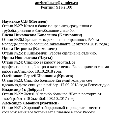
anzhenko.en@yandex.ru
Рейтинг 91 из 100
Науменко С.В (Могилев)
Отзыв №27: Котел в баню понравился,сразу взяли с
трубой,привезли к бане,большое спасибо.
Елена Николаевна Коваленко (Климовичи)
Отзыв №26:Сделали козырек,очень понравилось.Ребята
молодцы,спасибо большое.Заказывайте.(2 октября 2019 года.)
Ольга Петровна (Климовичи)
Отзыв №25: г. Климовичи. Работа сделана на отлично.
Ирина Николаевна (Чаусы)
Отзыв №24: Спасибо за работу ребята.Все
профессионально,быстро и качественно.Было приятно с вами
работать.Спасибо. 18.10.2018 года.
Олейников Сергей Иванович (Кричев)
Отзыв №23: Спасибо большое Евгений,козырек сел
идеально,фото скинул на вайбер. 17.09.2018 года.Рекомендую.
Владимир ( г. Добруш )
Отзыв №22: Женя!!!Спасибо большое!!!Все в восторге от
твоей работы!!!Спасибо!!! 08.10.2017 года.
Александр Львович (Могилев)
Отзыв №21: Хороший забор,ровный (проверяли вместе с
соседом),меня все устраивает,а главное в срок.Работы