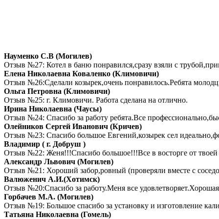
Науменко С.В (Могилев)
Отзыв №27: Котел в баню понравился,сразу взяли с трубой,при
Елена Николаевна Коваленко (Климовичи)
Отзыв №26:Сделали козырек,очень понравилось.Ребята молодцы
Ольга Петровна (Климовичи)
Отзыв №25: г. Климовичи. Работа сделана на отлично.
Ирина Николаевна (Чаусы)
Отзыв №24: Спасибо за работу ребята.Все профессионально,быс
Олейников Сергей Иванович (Кричев)
Отзыв №23: Спасибо большое Евгений,козырек сел идеально,фот
Владимир ( г. Добруш )
Отзыв №22: Женя!!!Спасибо большое!!!Все в восторге от твоей 
Александр Львович (Могилев)
Отзыв №21: Хороший забор,ровный (проверяли вместе с соседом
Валюженич А.И.(Хотимск)
Отзыв №20:Спасибо за работу.Меня все удовлетворяет.Хорошая р
Горбачев М.А. (Могилев)
Отзыв №19: Большое спасибо за установку и изготовление калит
Татьяна Николаевна (Гомель)