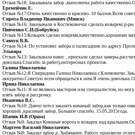
Отзыв №18: Заказывала забор ,выполнена работа качественн
Еремейчик Е.
Отзыв №17:Очень качественно и красиво. 10 баллов.Всем совету
Сирота Владимир Иванович (Минск)
Отзыв №16: Заказывали в Костюковичах сделать козырек( р-ры
Пивченко С.И.(Бобруйск)
Отзыв №15:Козырек сделан вовремя,качественно,хорошими ма
Савчук В.В.
Отзыв №14: По установке забора в палисадник по адресу Пролет
Эльвира
Отзыв №13: Заказывала навес , приехали сделал замеры,рассчит
довольна.Спасибо за работу,интересных проектов.
Галина Николаевна
Отзыв №12:Я Свиридова Галина Николаевна г.Климовичи. Заказы
аккуратно.Советую всем обращаться к ним.Я очень довольна.11/
Ирина Николаевна
Отзыв №11: Я не являюсь мастером или специалистом, но могу н
взять забор в рассрочку.
Иваненко В.С.
Отзыв №10: Давно хотел заказать кованый забор,как только нако
хороший ,красивый забор. Большое спасибо. 15.05.2015года.
Шапик И.В (Орша)
Отзыв №9: Заказал Кованые ворота и козырек над крыльцом.Ос
Маргеев Василий Николаевич.
Отзыв №8: Заказал забор д. Зыбачанне. Работу произвели отличн