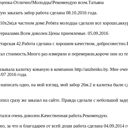
о.Оценка-Отлично!Молодцы!Рекомендую всем.Татьяна
ю заказать забор работа сделана 08.10.2016 года.
 10х2м),в частном доме.Ребята молодцы сделали все хорошо,акк
териалами.Всем доволен.Цены приемлемые. 05.09.2016
арская 42.Работа сделана с хорошим качеством, добросовестно.Р
ал стоимость.Много раз измеряли и перемеряли,короче они из тех
вала калитку кованую в компании http://anzhenko.by. Мне очен
07 2016 года.
аписать одно, на мой взгляд, мой забор 26м.2 и калитка были с
пил сразу же заказал на сайте. Правда сделали с небольшой заде
тался очень доволен.Качественная работа.Рекомендую.
о, за что и благодарен от всей души работа сделана 04.09.2014 г