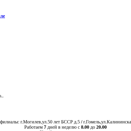
еле
..
филиалы: г.Могилев,ул.50 лет БССР д.5
/
г.Гомель,ул.Калининска
Работаем
7
дней в неделю с
8.00
до
20.00