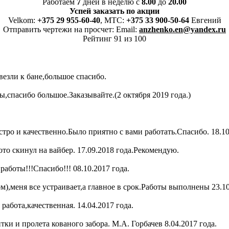
Работаем
7
дней в неделю с
8.00
до
20.00
Успей заказать по акции
Velkom:
+375 29 955-60-40
, MTC:
+375 33 900-50-64
Евгений
Отправить чертежи на просчет: Email:
anzhenko.en@yandex.ru
Рейтинг 91 из 100
везли к бане,большое спасибо.
,спасибо большое.Заказывайте.(2 октября 2019 года.)
тро и качественно.Было приятно с вами работать.Спасибо. 18.10
о скинул на вайбер. 17.09.2018 года.Рекомендую.
работы!!!Спасибо!!! 08.10.2017 года.
),меня все устраивает,а главное в срок.Работы выполнены 23.10
абота,качественная. 14.04.2017 года.
ки и пролета кованого забора. М.А. Горбачев 8.04.2017 года.