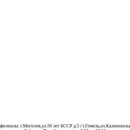
филиалы: г.Могилев,ул.50 лет БССР д.5
/
г.Гомель,ул.Калининска