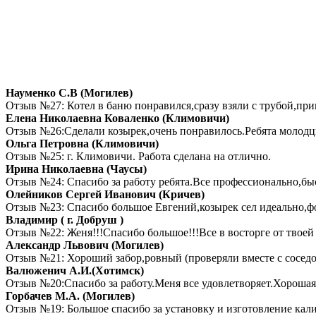
Науменко С.В (Могилев)
Отзыв №27: Котел в баню понравился,сразу взяли с трубой,при
Елена Николаевна Коваленко (Климовичи)
Отзыв №26:Сделали козырек,очень понравилось.Ребята молодцы
Ольга Петровна (Климовичи)
Отзыв №25: г. Климовичи. Работа сделана на отлично.
Ирина Николаевна (Чаусы)
Отзыв №24: Спасибо за работу ребята.Все профессионально,быс
Олейников Сергей Иванович (Кричев)
Отзыв №23: Спасибо большое Евгений,козырек сел идеально,фот
Владимир ( г. Добруш )
Отзыв №22: Женя!!!Спасибо большое!!!Все в восторге от твоей 
Александр Львович (Могилев)
Отзыв №21: Хороший забор,ровный (проверяли вместе с соседом
Валюженич А.И.(Хотимск)
Отзыв №20:Спасибо за работу.Меня все удовлетворяет.Хорошая р
Горбачев М.А. (Могилев)
Отзыв №19: Большое спасибо за установку и изготовление калит