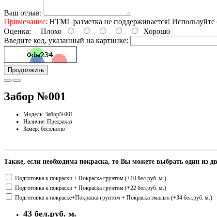
Ваш отзыв:
Примечание:
HTML разметка не поддерживается! Используйте 
Оценка:
Плохо
Хорошо
Введите код, указанный на картинке:
Продолжить
Забор №001
Модель: Забор№001
Наличие: Предзаказ
Замер: бесплатно
Также, если необходима покраска, то Вы можете выбрать один из 
Подготовка к покраски + Покраска грунтом (+10 бел.руб. м.)
Подготовка к покраски + Покраска грунтом (+22 бел.руб. м.)
Подготовка к покраске+Покраска грунтом + Покраска эмалью (+34 бел.руб. м.)
43 бел.руб. м.