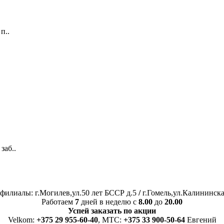
п..
заб..
филиалы: г.Могилев,ул.50 лет БССР д.5
/
г.Гомель,ул.Калининска
Работаем
7
дней в неделю с
8.00
до
20.00
Успей заказать по акции
Velkom:
+375 29 955-60-40
, MTC:
+375 33 900-50-64
Евгений