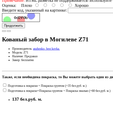
Примечание:
HTML разметка не поддерживается! Используйте 
Оценка:
Плохо
Хорошо
Введите код, указанный на картинке:
Продолжить
Кованый забор в Могилеве Z71
Производитель:
anzhenko- best kovka.
Модель: Z71
Наличие: Предзаказ
Замер: бесплатно
Также, если необходима покраска, то Вы можете выбрать один из 
Подготовка к покраски + Покраска грунтом (+35 бел.руб. м.)
Подготовка к покраске+Покраска грунтом + Покраска эмалью (+60 бел.руб. м.)
137 бел.руб. м.