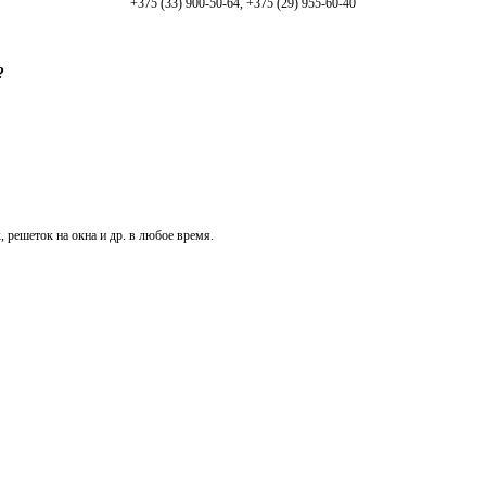
+375 (33) 900-50-64, +375 (29) 955-60-40
?
, решеток на окна и др. в любое время.