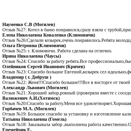
Науменко С.В (Могилев)
Отзыв №27: Котел в баню понравился,сразу взяли с трубой,при
Елена Николаевна Коваленко (Климовичи)
Отзыв №26:Сделали козырек,очень понравилось.Ребята молодцы
Ольга Петровна (Климовичи)
Отзыв №25: г. Климовичи. Работа сделана на отлично.
Ирина Николаевна (Чаусы)
Отзыв №24: Спасибо за работу ребята.Все профессионально,быс
Олейников Сергей Иванович (Кричев)
Отзыв №23: Спасибо большое Евгений,козырек сел идеально,фот
Владимир ( г. Добруш )
Отзыв №22: Женя!!!Спасибо большое!!!Все в восторге от твоей 
Александр Львович (Могилев)
Отзыв №21: Хороший забор,ровный (проверяли вместе с соседом
Валюженич А.И.(Хотимск)
Отзыв №20:Спасибо за работу.Меня все удовлетворяет.Хорошая р
Горбачев М.А. (Могилев)
Отзыв №19: Большое спасибо за установку и изготовление калит
Татьяна Николаевна (Гомель)
Отзыв №18: Заказывала забор ,выполнена работа качественн
Еремейчик Е.