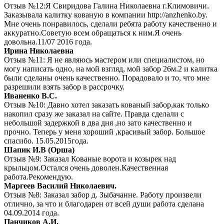
Отзыв №12:Я Свиридова Галина Николаевна г.Климовичи.
Заказывала калитку кованую в компании http://anzhenko.by.
Мне очень понравилось, сделали ребята работу качественно и
аккуратно.Советую всем обращаться к ним.Я очень
довольна.11/07 2016 года.
Ирина Николаевна
Отзыв №11: Я не являюсь мастером или специалистом, но
могу написать одно, на мой взгляд, мой забор 26м.2 и калитка
были сделаны очень качественно. Порадовало и то, что мне
разрешили взять забор в рассрочку.
Иваненко В.С.
Отзыв №10: Давно хотел заказать кованый забор,как только
накопил сразу же заказал на сайте. Правда сделали с
небольшой задержкой в два дня ,но зато качественно и
прочно. Теперь у меня хороший ,красивый забор. Большое
спасибо. 15.05.2015года.
Шапик И.В (Орша)
Отзыв №9: Заказал Кованые ворота и козырек над
крыльцом.Остался очень доволен.Качественная
работа.Рекомендую.
Маргеев Василий Николаевич.
Отзыв №8: Заказал забор д. Зыбачанне. Работу произвели
отлично, за что и благодарен от всей души работа сделана
04.09.2014 года.
Панчиков А.И.