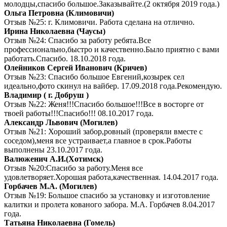
молодцы,спасибо большое.Заказывайте.(2 октября 2019 года.)
Ольга Петровна (Климовичи)
Отзыв №25: г. Климовичи. Работа сделана на отлично.
Ирина Николаевна (Чаусы)
Отзыв №24: Спасибо за работу ребята.Все
профессионально,быстро и качественно.Было приятно с вами
работать.Спасибо. 18.10.2018 года.
Олейников Сергей Иванович (Кричев)
Отзыв №23: Спасибо большое Евгений,козырек сел
идеально,фото скинул на вайбер. 17.09.2018 года.Рекомендую.
Владимир ( г. Добруш )
Отзыв №22: Женя!!!Спасибо большое!!!Все в восторге от
твоей работы!!!Спасибо!!! 08.10.2017 года.
Александр Львович (Могилев)
Отзыв №21: Хороший забор,ровный (проверяли вместе с
соседом),меня все устраивает,а главное в срок.Работы
выполнены 23.10.2017 года.
Валюженич А.И.(Хотимск)
Отзыв №20:Спасибо за работу.Меня все
удовлетворяет.Хорошая работа,качественная. 14.04.2017 года.
Горбачев М.А. (Могилев)
Отзыв №19: Большое спасибо за установку и изготовление
калитки и пролета кованого забора. М.А. Горбачев 8.04.2017
года.
Татьяна Николаевна (Гомель)