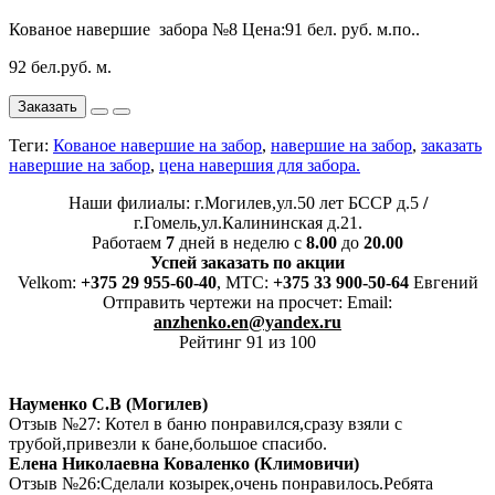
Кованое навершие забора №8 Цена:91 бел. руб. м.по..
92 бел.руб. м.
Заказать
Теги:
Кованое навершие на забор
,
навершие на забор
,
заказать
навершие на забор
,
цена навершия для забора.
Наши филиалы: г.Могилев,ул.50 лет БССР д.5
/
г.Гомель,ул.Калининская д.21.
Работаем
7
дней в неделю с
8.00
до
20.00
Успей заказать по акции
Velkom:
+375 29 955-60-40
, MTC:
+375 33 900-50-64
Евгений
Отправить чертежи на просчет: Email:
anzhenko.en@yandex.ru
Рейтинг 91 из 100
Науменко С.В (Могилев)
Отзыв №27: Котел в баню понравился,сразу взяли с
трубой,привезли к бане,большое спасибо.
Елена Николаевна Коваленко (Климовичи)
Отзыв №26:Сделали козырек,очень понравилось.Ребята