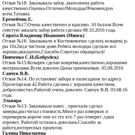
Отзыв №18: Заказывала забор ,выполнена работа
качественно.Оценка-Отлично!Молодцы!Рекомендую
всем.Татьяна
Еремейчик Е.
Отзыв №17:Очень качественно и красиво. 10 баллов.Всем
советую заказать забор работа сделана 08.10.2016 года.
Сирота Владимир Иванович (Минск)
Отзыв №16: Заказывали в Костюковичах сделать козырек( р-
ры 10х2м),в частном доме.Ребята молодцы сделали все
хорошо,аккуратно,Спасибо.Советую обращаться!
Пивченко С.И.(Бобруйск)
Отзыв №15:Козырек сделан вовремя,качественно,хорошими
материалами.Всем доволен.Цены приемлемые. 05.09.2016
Савчук В.В.
Отзыв №14: По установке забора в палисадник по адресу
Пролетарская 42.Работа сделана с хорошим качеством,
добросовестно.Работой очень доволен. Савчук В.В. 03.08.16
года.
Эльвира
Отзыв №13: Заказывала навес , приехали сделал
замеры,рассчитал стоимость.Много раз измеряли и
перемеряли,короче они из тех кто 7 раз отмерит ,один
отрежет. Работой осталась довольна.Спасибо за
работу,интересных проектов.
Галина Николаевна