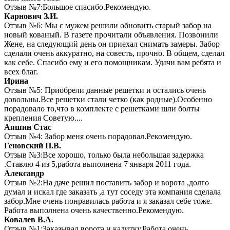
Отзыв №7:Большое спасибо.Рекомендую.
Карнович З.И.
Отзыв №6: Мы с мужем решили обновить старый забор на
новый кованый. В газете прочитали объявления. Позвонили
Жене, на следующий день он приехал снимать замеры. Забор
сделали очень аккуратно, на совесть, прочно. В общем, сделал
как себе. Спасибо ему и его помощникам. Удачи вам ребята и
всех благ.
Ирина
Отзыв №5: Приобрели данные решетки и остались очень
довольны.Все решетки стали четко (как родные).Особенно
порадовало то,что в комплекте с решетками шли болты
крепления Советую....
Аяшин Стас
Отзыв №4: Забор меня очень порадовал.Рекомендую.
Геновский П.В.
Отзыв №3:Все хорошо, только была небольшая задержка
.Ставлю 4 из 5,работа выполнена 7 января 2011 года.
Александр
Отзыв №2:На даче решил поставить забор и ворота ,долго
думал и искал где заказать ,а тут соседу эта компания сделала
забор.Мне очень понравилась работа и я заказал себе тоже.
Работа выполнена очень качественно.Рекомендую.
Ковалев В.А.
Отзыв №1:Заказывал ворота и калитку.Работа очень