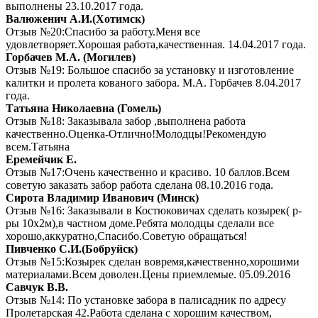
выполнены 23.10.2017 года.
Валюженич А.И.(Хотимск)
Отзыв №20:Спасибо за работу.Меня все
удовлетворяет.Хорошая работа,качественная. 14.04.2017 года.
Горбачев М.А. (Могилев)
Отзыв №19: Большое спасибо за установку и изготовление
калитки и пролета кованого забора. М.А. Горбачев 8.04.2017
года.
Татьяна Николаевна (Гомель)
Отзыв №18: Заказывала забор ,выполнена работа
качественно.Оценка-Отлично!Молодцы!Рекомендую
всем.Татьяна
Еремейчик Е.
Отзыв №17:Очень качественно и красиво. 10 баллов.Всем
советую заказать забор работа сделана 08.10.2016 года.
Сирота Владимир Иванович (Минск)
Отзыв №16: Заказывали в Костюковичах сделать козырек( р-
ры 10х2м),в частном доме.Ребята молодцы сделали все
хорошо,аккуратно,Спасибо.Советую обращаться!
Пивченко С.И.(Бобруйск)
Отзыв №15:Козырек сделан вовремя,качественно,хорошими
материалами.Всем доволен.Цены приемлемые. 05.09.2016
Савчук В.В.
Отзыв №14: По установке забора в палисадник по адресу
Пролетарская 42.Работа сделана с хорошим качеством,