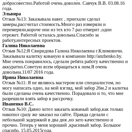
добросовестно.Работой очень доволен. Савчук В.В. 03.08.16
года.
Эльвира
Отзыв №13: Заказывала навес , приехали сделал
замеры,рассчитал стоимость.Много раз измеряли и
перемеряли,короче они из тех кто 7 раз отмерит ,один
отрежет. Работой осталась довольна.Спасибо за
работу,интересных проектов.
Галина Николаевна
Отзыв №12:Я Свиридова Галина Николаевна г.Климовичи.
Заказывала калитку кованую в компании http://anzhenko.by.
Мне очень понравилось, сделали ребята работу качественно и
аккуратно.Советую всем обращаться к ним.Я очень
довольна.11/07 2016 года.
Ирина Николаевна
Отзыв №11: Я не являюсь мастером или специалистом, но
могу написать одно, на мой взгляд, мой забор 26м.2 и калитка
были сделаны очень качественно. Порадовало и то, что мне
разрешили взять забор в рассрочку.
Иваненко В.С.
Отзыв №10: Давно хотел заказать кованый забор,как только
накопил сразу же заказал на сайте. Правда сделали с
небольшой задержкой в два дня ,но зато качественно и
прочно. Теперь у меня хороший ,красивый забор. Большое
спасибо. 15.05.2015года.