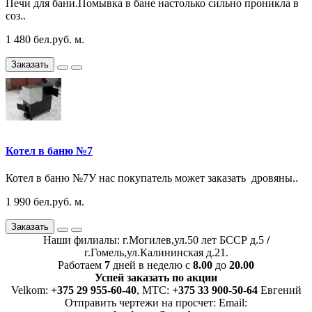
Печи для бани.Помывка в бане настолько сильно проникла в
соз..
1 480 бел.руб. м.
Заказать
Котел в баню №7
Котел в баню №7У нас покупатель может заказать дровяны..
1 990 бел.руб. м.
Заказать
Наши филиалы: г.Могилев,ул.50 лет БССР д.5
/
г.Гомель,ул.Калининская д.21.
Работаем
7
дней в неделю с
8.00
до
20.00
Успей заказать по акции
Velkom:
+375 29 955-60-40
, MTC:
+375 33 900-50-64
Евгений
Отправить чертежи на просчет: Email: