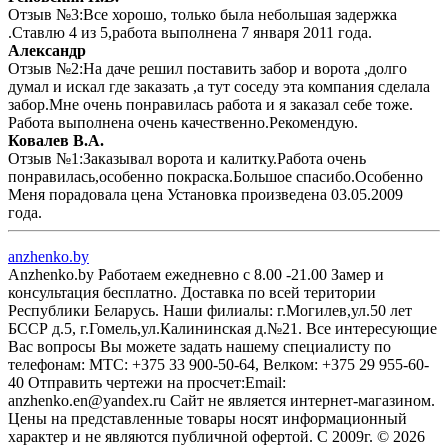
Отзыв №3:Все хорошо, только была небольшая задержка
.Ставлю 4 из 5,работа выполнена 7 января 2011 года.
Александр
Отзыв №2:На даче решил поставить забор и ворота ,долго
думал и искал где заказать ,а тут соседу эта компания сделала
забор.Мне очень понравилась работа и я заказал себе тоже.
Работа выполнена очень качественно.Рекомендую.
Ковалев В.А.
Отзыв №1:Заказывал ворота и калитку.Работа очень
понравилась,особенно покраска.Большое спасибо.Особенно
Меня порадовала цена Установка произведена 03.05.2009
года.
anzhenko.by
Anzhenko.by Работаем ежедневно с 8.00 -21.00 Замер и
консультация бесплатно. Доставка по всей територии
Республики Беларусь. Наши филиалы: г.Могилев,ул.50 лет
БССР д.5, г.Гомель,ул.Калининская д.№21. Все интересующие
Вас вопросы Вы можете задать нашему специалисту по
телефонам: MTC: +375 33 900-50-64, Велком: +375 29 955-60-
40 Отправить чертежи на просчет:Email:
anzhenko.en@yandex.ru Сайт не является интернет-магазином.
Цены на представленные товары носят информационный
характер и не являются публичной офертой. С 2009г. © 2026