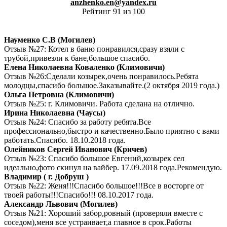
anzhenko.en@yandex.ru
Рейтинг 91 из 100
Науменко С.В (Могилев)
Отзыв №27: Котел в баню понравился,сразу взяли с
трубой,привезли к бане,большое спасибо.
Елена Николаевна Коваленко (Климовичи)
Отзыв №26:Сделали козырек,очень понравилось.Ребята
молодцы,спасибо большое.Заказывайте.(2 октября 2019 года.)
Ольга Петровна (Климовичи)
Отзыв №25: г. Климовичи. Работа сделана на отлично.
Ирина Николаевна (Чаусы)
Отзыв №24: Спасибо за работу ребята.Все
профессионально,быстро и качественно.Было приятно с вами
работать.Спасибо. 18.10.2018 года.
Олейников Сергей Иванович (Кричев)
Отзыв №23: Спасибо большое Евгений,козырек сел
идеально,фото скинул на вайбер. 17.09.2018 года.Рекомендую.
Владимир ( г. Добруш )
Отзыв №22: Женя!!!Спасибо большое!!!Все в восторге от
твоей работы!!!Спасибо!!! 08.10.2017 года.
Александр Львович (Могилев)
Отзыв №21: Хороший забор,ровный (проверяли вместе с
соседом),меня все устраивает,а главное в срок.Работы