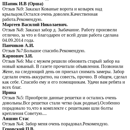
Шапик И.В (Орша)
Отзыв №9: Заказал Кованые ворота и козырек над
крыльцом.Остался очень доволен.Качественная
работа.Рекомендую.
Маргеев Василий Николаевич.
Отзыв №8: Заказал забор д. Зыбачанне. Работу произвели
отлично, за что и благодарен от всей души работа сделана
04.09.2014 года.
Панчиков А.И.
Отзыв №7:Большое спасибо.Рекомендую.
Карнович З.И.
Отзыв №6: Мы с мужем решили обновить старый забор на
новый кованый. В газете прочитали объявления. Позвонили
Жене, на следующий день он приехал снимать замеры. Забор
сделали очень аккуратно, на совесть, прочно. В общем, сделал
как себе. Спасибо ему и его помощникам. Удачи вам ребята и
всех благ.
Ирина
Отзыв №5: Приобрели данные решетки и остались очень
довольны.Все решетки стали четко (как родные).Особенно
порадовало то,что в комплекте с решетками шли болты
крепления Советую....
Аяшин Стас
Отзыв №4: Забор меня очень порадовал.Рекомендую.
Геновский П.В.